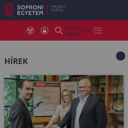
Neptun
Telefonkönyv
belépés
HÍREK