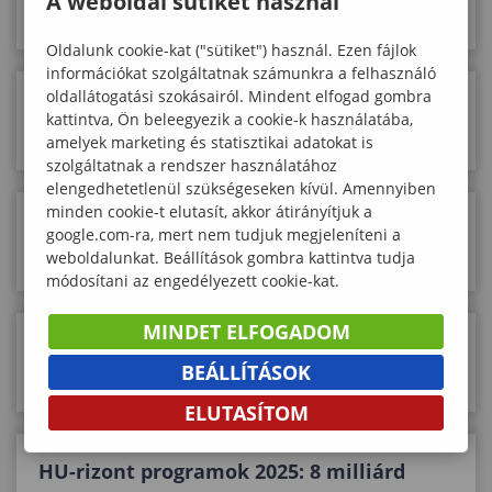
A weboldal sütiket használ
időszaka is kezdetét veszi!
Oldalunk cookie-kat ("sütiket") használ. Ezen fájlok
információkat szolgáltatnak számunkra a felhasználó
oldallátogatási szokásairól. Mindent elfogad gombra
Megjelent az Egyetemi Kooperatív
kattintva, Ön beleegyezik a cookie-k használatába,
Doktori Ösztöndíj Program felhívása!
amelyek marketing és statisztikai adatokat is
szolgáltatnak a rendszer használatához
elengedhetetlenül szükségeseken kívül. Amennyiben
minden cookie-t elutasít, akkor átirányítjuk a
Megjelent a 2025-ös HU-RIZONT pályázati
google.com-ra, mert nem tudjuk megjeleníteni a
felhívás!
weboldalunkat. Beállítások gombra kattintva tudja
módosítani az engedélyezett cookie-kat.
MINDET ELFOGADOM
Nemzeti Kutatási Kiválósági Program
BEÁLLÍTÁSOK
információs nap 2025.03.04.
ELUTASÍTOM
HU-rizont programok 2025: 8 milliárd