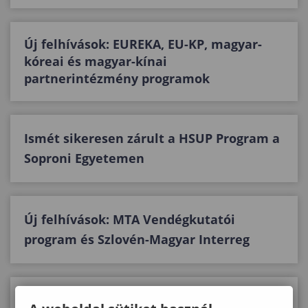
Új felhívások: EUREKA, EU-KP, magyar-
kóreai és magyar-kínai
partnerintézmény programok
Ismét sikeresen zárult a HSUP Program a
Soproni Egyetemen
Új felhívások: MTA Vendégkutatói
program és Szlovén-Magyar Interreg
Az EKÖP-KDP mellett az EKÖP pályázati