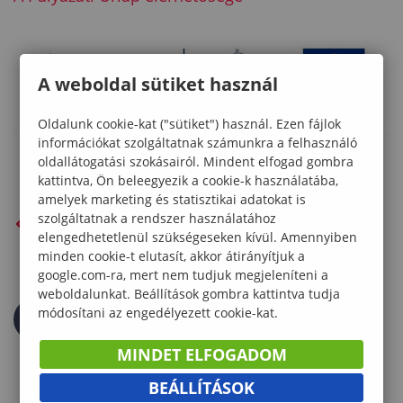
A weboldal sütiket használ
Oldalunk cookie-kat ("sütiket") használ. Ezen fájlok
információkat szolgáltatnak számunkra a felhasználó
oldallátogatási szokásairól. Mindent elfogad gombra
kattintva, Ön beleegyezik a cookie-k használatába,
amelyek marketing és statisztikai adatokat is
szolgáltatnak a rendszer használatához
VISSZA AZ ELŐZŐ OLDALRA
elengedhetetlenül szükségeseken kívül. Amennyiben
minden cookie-t elutasít, akkor átirányítjuk a
google.com-ra, mert nem tudjuk megjeleníteni a
weboldalunkat. Beállítások gombra kattintva tudja
módosítani az engedélyezett cookie-kat.
MINDET ELFOGADOM
BEÁLLÍTÁSOK