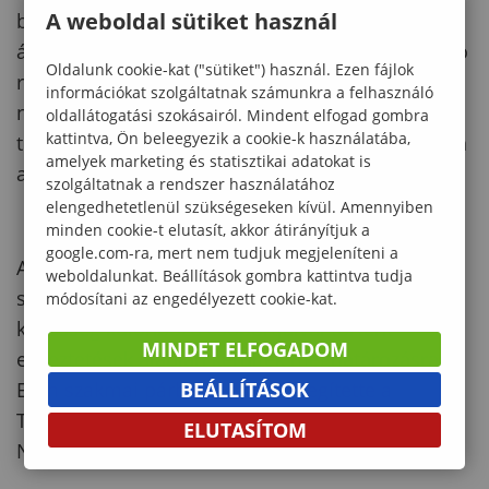
A weboldal sütiket használ
biztosításáért folyik, ami motiválja a stabil
állásban lévő kutatókat a megmérettetésben való
Oldalunk cookie-kat ("sütiket") használ. Ezen fájlok
részvételre. Sikeres pályázat esetén lehetőség
információkat szolgáltatnak számunkra a felhasználó
nyílik doktoranduszok alkalmazására, ezáltal a
oldallátogatási szokásairól. Mindent elfogad gombra
kattintva, Ön beleegyezik a cookie-k használatába,
tudás átadására a jövő generációjának, biztosítva
amelyek marketing és statisztikai adatokat is
a tudományos közösség épülését.
szolgáltatnak a rendszer használatához
elengedhetetlenül szükségeseken kívül. Amennyiben
minden cookie-t elutasít, akkor átirányítjuk a
google.com-ra, mert nem tudjuk megjeleníteni a
Az NKKP szabályainak hátterében húzódó
weboldalunkat. Beállítások gombra kattintva tudja
stratégiai elképzelések az érintett kutatói
módosítani az engedélyezett cookie-kat.
közösség különböző csoportjaival történt
MINDET ELFOGADOM
egyeztetések alapján kerültek meghatározásra.
Ezen szakmai párbeszéd hozzásegítette a
BEÁLLÍTÁSOK
Tanácsot stratégiai céljainak tisztázásában, az
ELUTASÍTOM
NKKP víziójának megszilárdításában.