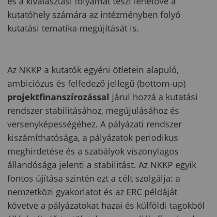
és a kiválasztási folyamat teszi lehetővé a
kutatóhely számára az intézményben folyó
kutatási tematika megújítását is.
Az NKKP a kutatók egyéni ötletein alapuló,
ambiciózus és felfedező jellegű (bottom-up)
projektfinanszírozással
járul hozzá a kutatási
rendszer stabilitásához, megújulásához és
versenyképességéhez. A pályázati rendszer
kiszámíthatósága, a pályázatok periodikus
meghirdetése és a szabályok viszonylagos
állandósága jelenti a stabilitást. Az NKKP egyik
fontos újítása szintén ezt a célt szolgálja: a
nemzetközi gyakorlatot és az ERC példáját
követve a pályázatokat hazai és külföldi tagokból