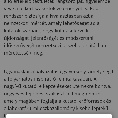
álló értékelő testületek rangsorolják, figyelembe
véve a felkért szakértők véleményét is. Ez a
rendszer biztosítja a kiválasztásban azt a
nemzetközi mércét, amely lehetőséget ad a
kutatók számára, hogy kutatási terveik
újdonságát, jelentőségét és módszertani
időszerűségét nemzetközi összehasonlításban
mérettessék meg.
Ugyanakkor a pályázat is egy verseny, amely segít
a folyamatos inspiráció fenntartásában. A
nagyívű kutatói elképzeléseket ütemekre bontva,
négyéves fejlődési szakaszt kell megtervezni,
amely magában foglalja a kutatói erőforrások és
a laboratóriumi eszközállomány kisebb léptékű
fejlesztését is. A verseny a további fejlődés