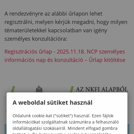
A rendezvényre az alábbi űrlapon lehet
regisztrálni, melyen kérjük megadni, hogy milyen
tématerületekkel kapcsolatban van igény
személyes konzultációra:
Regisztrációs űrlap - 2025.11.18. NCP személyes
információs nap és konzultáció – Űrlap kitöltése
A weboldal sütiket használ
Oldalunk cookie-kat ("sütiket") használ. Ezen fájlok
információkat szolgáltatnak számunkra a felhasználó
oldallátogatási szokásairól. Mindent elfogad gombra