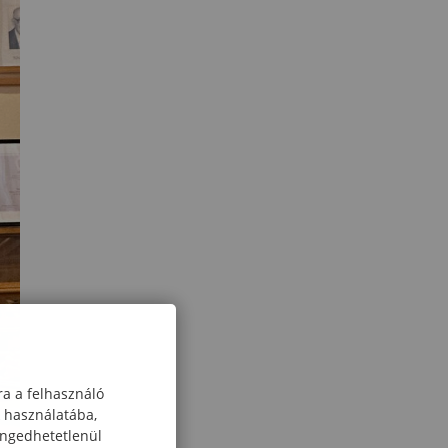
ra a felhasználó
k használatába,
engedhetetlenül