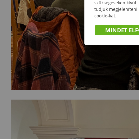
szükségeseken kívül.
tudjuk megjeleníteni
cookie-kat.
MINDET EL