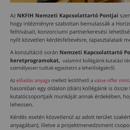
Az
NKFIH Nemzeti Kapcsolattartó Pontjai
szem
hogy intézményre szabottan bemutassák a Horizo
felhívásait, konzorciumi partnerkeresési lehetős
nyílt közvetlen kérdésfeltevésre, tapasztalataik 
A konzultáció során
Nemzeti Kapcsolattartó Po
keretprogramokat,
v
alamint kollégáink kutatási t
személyesen tudtak egyeztetni a lehetőségekről.
Az
előadás anyaga
mellett letölthető a
value offer minta
hasonlóan egy oldalon (dián) kollégáink is össze t
kutatócsoportjaik munkáját annak érdekében, ho
lehessen.
Kérdés esetén közvetlenül az adott terület szaké
anyagában), illetve a projektmenedzsment csoport