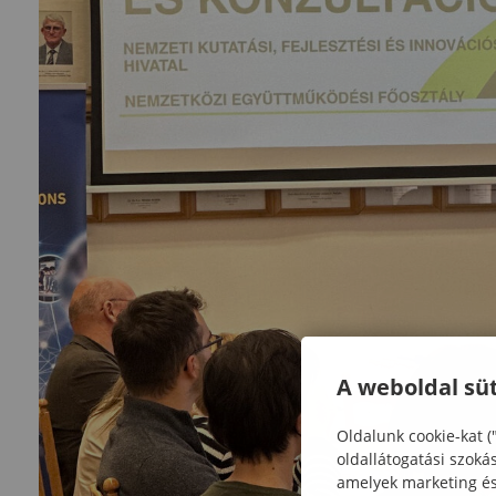
A weboldal süt
Oldalunk cookie-kat (
oldallátogatási szoká
amelyek marketing és 