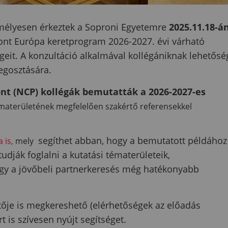
élyesen érkeztek a Soproni Egyetemre
2025.11.18-á
nt Európa keretprogram 2026-2027. évi várható
égeit. A konzultáció alkalmával kollégániknak lehetősé
megosztására.
nt (NCP) kollégák bemutatták a 2026-2027-es
ématerületének megfelelően szakértő referensekkel
segíthet abban, hogy a bemutatott példához
 is,
mely
udják foglalni a kutatási tématerületeik,
gy a jövőbeli partnerkeresés még hatékonyabb
rtője is megkereshető (elérhetőségek az előadás
 is szívesen nyújt segítséget.