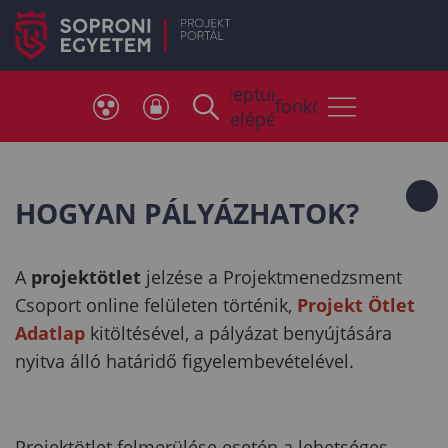
Neptun
Telefonkönyv
belépés
HOGYAN PÁLYÁZHATOK?
A
projektötlet
jelzése a Projektmenedzsment
Csoport online felületen történik,
Projekt Ötlet
Adatlap
kitöltésével, a pályázat benyújtására
nyitva álló határidő figyelembevételével.
Projektötlet felmerülése esetén a lehetséges