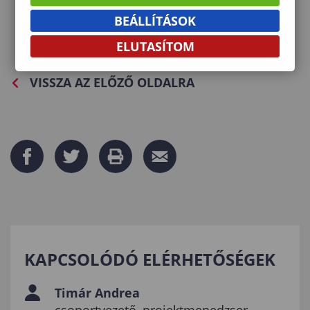
mint participant contact kötelező.
BEÁLLÍTÁSOK
ELUTASÍTOM
VISSZA AZ ELŐZŐ OLDALRA
KAPCSOLÓDÓ ELÉRHETŐSÉGEK
Timár Andrea
csoportvezető, projektmenedzser