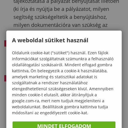
tájékoztatása a pályázat benyújtását illetően
(ki írja és nyújtja be a pályázatot, milyen
segítség szükségeltetik a benyújtáshoz,
milyen dokumentációra van szükség az
Egyetem részéről stb.)
A weboldal sütiket használ
Beküldést megelőzően a végleges
munkaanyag elküldése a
Oldalunk cookie-kat ("sütiket") használ. Ezen fájlok
információkat szolgáltatnak számunkra a felhasználó
Projektmenedzsment Csoport részére
oldallátogatási szokásairól. Mindent elfogad gombra
jóváhagyás céljából,
kattintva, Ön beleegyezik a cookie-k használatába,
amelyek marketing és statisztikai adatokat is
Beküldött végleges teljes pályázati anyag
szolgáltatnak a rendszer használatához
elküldése, valamint az érintett elektronikus
elengedhetetlenül szükségeseken kívül. Amennyiben
felületen a pmov@uni-sopron.hu e-mail cím
minden cookie-t elutasít, akkor átirányítjuk a
google.com-ra, mert nem tudjuk megjeleníteni a
hozzárendelése a felülethez szerkesztői
weboldalunkat. Beállítások gombra kattintva tudja
jogosultsággal. Minden Horizon Europe
módosítani az engedélyezett cookie-kat.
pályázat beadás esetében a Funding and
MINDET ELFOGADOM
Tenders portál felületen a LEAR hozzáadása,