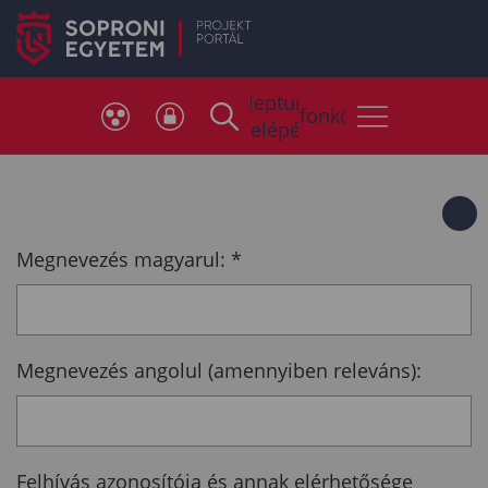
Neptun
Telefonkönyv
belépés
Megnevezés magyarul:
*
Megnevezés angolul (amennyiben releváns):
Felhívás azonosítója és annak elérhetősége