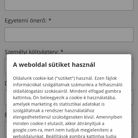
Egyetemi önerő:
*
Személyi költségterv:
*
A weboldal sütiket használ
Oldalunk cookie-kat ("sütiket") használ. Ezen fájlok
Dologi költségterv:
*
információkat szolgáltatnak számunkra a felhasználó
oldallátogatási szokásairól. Mindent elfogad gombra
kattintva, Ön beleegyezik a cookie-k használatába,
amelyek marketing és statisztikai adatokat is
szolgáltatnak a rendszer használatához
Beruházási költségterv:
*
elengedhetetlenül szükségeseken kívül. Amennyiben
minden cookie-t elutasít, akkor átirányítjuk a
google.com-ra, mert nem tudjuk megjeleníteni a
weboldalunkat. Beállítások gombra kattintva tudja