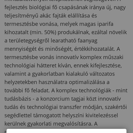
fejlesztés biológiai fő csapásának iránya új, nagy
teljesítményű akác fajták elállítása és
termesztésbe vonása, melyek magas iparifa
kihozatalt (min. 50%) produkálnak, ezáltal növelik
a területegységről learatható faanyag
mennyiségét és minőségét, értékkihozatalát. A
termesztésbe vonás innovatív komplex műszaki
technológiai hátteret kíván, ennek kifejlesztése,
valamint a gyakorlatban kialakuló változatos
helyzetekben használatra optimalizálása a
további fő feladat. A komplex technológiák - mint
tudásbázis - a konzorcium tagjai közt innovatív
tudás és technológiai transzfer módján, szakértői
segédlettel támogatott helyszíni kivitelezéssel
kerülnek gyakorlati megvalósításra. A
mintaültetvények maguk és kialakításuk