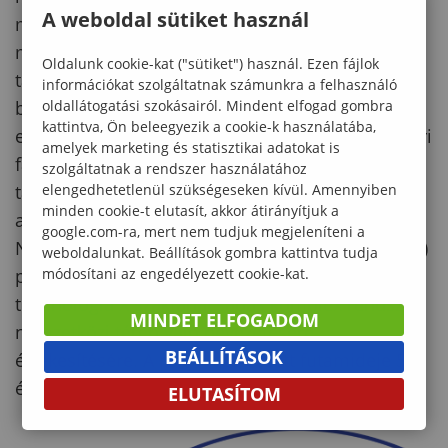
A weboldal sütiket használ
módszere, fenntartásuk, valamint teljesítmény
maximalizálásuk képezi a szakértői háttérrel
Oldalunk cookie-kat ("sütiket") használ. Ezen fájlok
támogatott gyakorlati ültetvény telepítési
információkat szolgáltatnak számunkra a felhasználó
bemutató rendszert. Az új fajták, technológiák
oldallátogatási szokásairól. Mindent elfogad gombra
kattintva, Ön beleegyezik a cookie-k használatába,
elsődleges célterülete a hazai akác minőségi ipari
amelyek marketing és statisztikai adatokat is
faanyagot termő ültetvénytelepítések. A hazai
szolgáltatnak a rendszer használatához
tapasztalatokra építve előzetes tájékozódás
elengedhetetlenül szükségeseken kívül. Amennyiben
minden cookie-t elutasít, akkor átirányítjuk a
alapján sor kerülhet európai (Románia,
google.com-ra, mert nem tudjuk megjeleníteni a
Németország) illetve távol-keleti (Kína, Dél-Korea)
weboldalunkat. Beállítások gombra kattintva tudja
partnerek bevonásával a fajta X termőhely X
módosítani az engedélyezett cookie-kat.
technológia X szaktanácsadás komplex rendszer
MINDET ELFOGADOM
nemzetközi téren való bevezetésére,
BEÁLLÍTÁSOK
értékesítésére. A projekt tervezett futamideje 5
év, mely során 5 mérföldkövet állítottunk fel.
ELUTASÍTOM