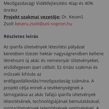
Mezőgazdasági Vidékfejlesztési Alap és 40%
önrész
Projekt szakmai vezetője:
Dr. Keserű
Zsolt
keseru.zsolt@uni-sopron.hu
Részletes leírás
Az iparifa ültetvények létesítési pályázat
keretében tízezer hektár nagyságrendben kellene
létrehozni új akác és nemesnyár ültetvényeket,
elsődlegesen ipari célból. Ez óriási szakmai és
műszaki kihívás az
erdőgazdálkodás/mezőgazdaság számára. A
projekt célja ennek a tevékenységnek a
támogatása az akác fafajú iparifa ültetvények
létesítésének, technológiájának bemutatásával,
mintaültetvények telepítésének segítségével. A