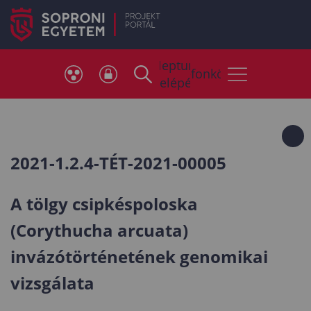
Neptun
Telefonkönyv
belépés
2021-1.2.4-TÉT-2021-00005
A tölgy csipkéspoloska
(
Corythucha arcuata)
invázótörténetének genomikai
vizsgálata