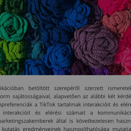
cióban betöltött szerepéről szerzett ismerete
orm sajátosságaival, alapvetően az alábbi két kérd
npreferenciák a TikTok tartalmak interakcióit és elér
k interakcióit és elérési számait a kommunikác
arketingszakemberek által is következetesen haszn
 a kutatás eredményeinek hasznosíthatósága mutatj