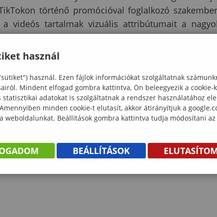
 TikTokon történő promócióval foglalkozó szakembe
 a videós tartalmak vizuális attribútumait a nagy
magas interakciós mutatók érdekében.
iket használ
TH Kata (2025)
"sütiket") használ. Ezen fájlok információkat szolgáltatnak számunk
.58.04.04
sairól. Mindent elfogad gombra kattintva, Ön beleegyezik a cookie-
statisztikai adatokat is szolgáltatnak a rendszer használatához el
 (2025)
 Amennyiben minden cookie-t elutasít, akkor átirányítjuk a google.
 a weboldalunkat. Beállítások gombra kattintva tudja módosítani az
FOGADOM
BEÁLLÍTÁSOK
ELUTASÍTO