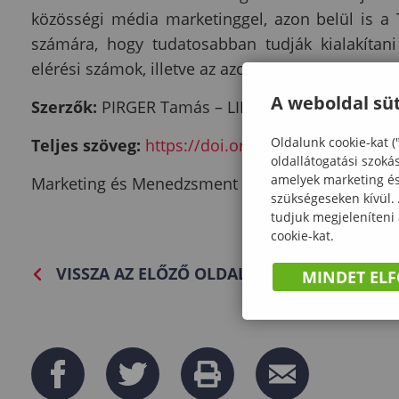
közösségi média marketinggel, azon belül is a
számára, hogy tudatosabban tudják kialakítani
elérési számok, illetve az azok alapjait jelentő 
A weboldal süt
Szerzők:
PIRGER Tamás – LIPTÁK Katalin – HORVÁ
Oldalunk cookie-kat (
Teljes szöveg:
https://doi.org/10.15170/MM.2024
oldallátogatási szoká
amelyek marketing és 
Marketing és Menedzsment 58: 4 pp. 34-43., 10 p.
szükségeseken kívül.
tudjuk megjeleníteni
cookie-kat.
VISSZA AZ ELŐZŐ OLDALRA
MINDET EL