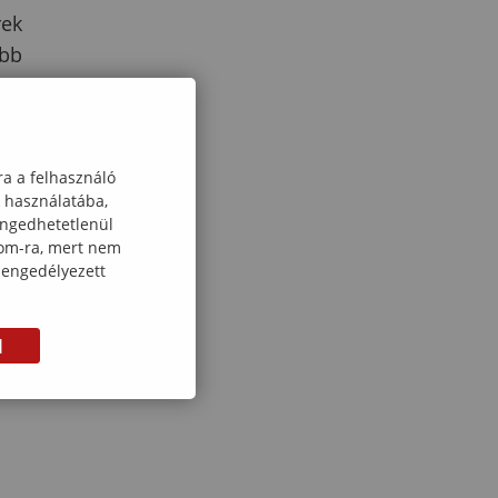
rek
obb
ra a felhasználó
k használatába,
engedhetetlenül
com-ra, mert nem
 engedélyezett
M