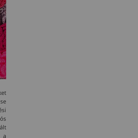
ket
ése
ési
iós
ált
a a