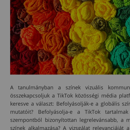
A tanulmányban a színek vizuális kommuniká
összekapcsoljuk a TikTok közösségi média platf
keresve a választ: Befolyásolják-e a globális szí
mutatóit? Befolyásolja-e a TikTok tartalma
szempontból bizonyítottan legrelevánsabb, a m
színek alkalmazása? A vizsgálat relevanciáját