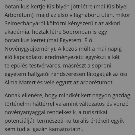
botanikus kertje Kisiblyén jött létre (mai Kisiblyei
Arborétum), majd az első világháború után, mikor
Selmecbányáról költözni kényszerült az akkori
akadémia, hoztak létre Sopronban is egy
botanikus kertet (mai Egyetemi Élő
Növénygyűjtemény). A közös múlt a mai napig
élő kapcsolatot eredményezett: egyrészt a két
település testvérváros, másrészt a soproni
egyetem hallgatói rendszeresen látogatják az ősi
Alma Matert és vele együtt az arborétumot.
Annak ellenére, hogy mindkét kert nagyon gazdag
történelmi háttérrel valamint változatos és vonzó
növényanyaggal rendelkezik, a turisztikai
potenciálját, természeti-kulturális értékeit egyik
sem tudja igazán kamatoztatni.