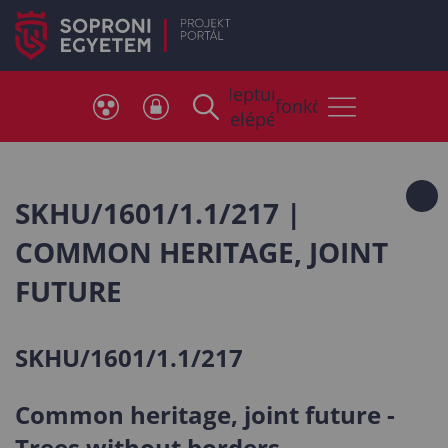
Neptun
Telefonkönyv
belépés
SKHU/1601/1.1/217 |
COMMON HERITAGE, JOINT
FUTURE
SKHU/1601/1.1/217
Common heritage, joint future -
Trees without borders