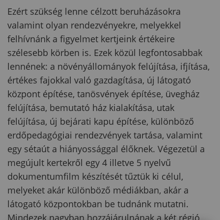
Ezért szükség lenne célzott beruházásokra
valamint olyan rendezvényekre, melyekkel
felhívnánk a figyelmet kertjeink értékeire
szélesebb körben is. Ezek közül legfontosabbak
lennének: a növényállományok felújítása, ifjítása,
értékes fajokkal való gazdagítása, új látogató
központ építése, tanösvények építése, üvegház
felújítása, bemutató ház kialakítása, utak
felújítása, új bejárati kapu építése, különböző
erdőpedagógiai rendezvények tartása, valamint
egy sétaút a hiányossággal élőknek. Végezetül a
megújult kertekről egy 4 illetve 5 nyelvű
dokumentumfilm készítését tűztük ki célul,
melyeket akár különböző médiákban, akár a
látogató központokban be tudnánk mutatni.
Mindezek nagyban hozzájárulnának a két régió