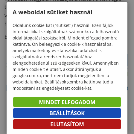
turisztikai potenciáljának növekedéséhez,
A weboldal sütiket használ
valamint a kertek ismertebbé tételében a
határmenti régiókban.
Oldalunk cookie-kat ("sütiket") használ. Ezen fájlok
információkat szolgáltatnak számunkra a felhasználó
Bővebb információ:
http://treejoy.uni-sopron.hu
oldallátogatási szokásairól. Mindent elfogad gombra
kattintva, Ön beleegyezik a cookie-k használatába,
amelyek marketing és statisztikai adatokat is
szolgáltatnak a rendszer használatához
elengedhetetlenül szükségeseken kívül. Amennyiben
minden cookie-t elutasít, akkor átirányítjuk a
google.com-ra, mert nem tudjuk megjeleníteni a
weboldalunkat. Beállítások gombra kattintva tudja
módosítani az engedélyezett cookie-kat.
MINDET ELFOGADOM
BEÁLLÍTÁSOK
ELUTASÍTOM