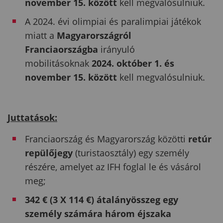
november 15. között
kell megvalósulniuk.
A 2024. évi olimpiai és paralimpiai játékok
miatt a
Magyarországról
Franciaországba
irányuló
mobilitásoknak
2024. október 1. és
november 15. között
kell megvalósulniuk.
Juttatások:
Franciaország és Magyarország közötti
retúr
repülőjegy
(turistaosztály) egy személy
részére, amelyet az IFH foglal le és vásárol
meg;
342 €
(3 X 114 €
) átalányösszeg
egy
személy számára három éjszaka