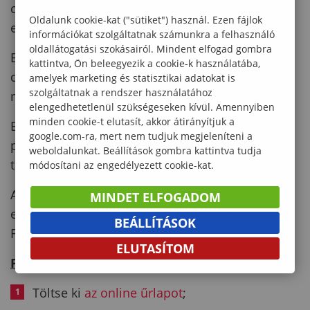
célkitűzések meghatározása, a hosszú távú
Oldalunk cookie-kat ("sütiket") használ. Ezen fájlok
együttműködés kilátásai stb.).
információkat szolgáltatnak számunkra a felhasználó
oldallátogatási szokásairól. Mindent elfogad gombra
Elsőbbséget élveznek azok a projektek, amelyek
kattintva, Ön beleegyezik a cookie-k használatába,
célja kettős diploma program létrehozása vagy
amelyek marketing és statisztikai adatokat is
szolgáltatnak a rendszer használatához
megújítása.
elengedhetetlenül szükségeseken kívül. Amennyiben
minden cookie-t elutasít, akkor átirányítjuk a
Elsőbbséget élveznek azok a projektek és
google.com-ra, mert nem tudjuk megjeleníteni a
pályázók, amelyek/akik korábban nem kaptak
weboldalunkat. Beállítások gombra kattintva tudja
támogatást az IFH-tól.
módosítani az engedélyezett cookie-kat.
A beérkezett pályázatok számától függően
MINDET ELFOGADOM
elsőbbséget élveznek a Magyarországról
BEÁLLÍTÁSOK
Franciaországba irányuló mobilitások.
ELUTASÍTOM
Pályázati eljárás
:
Töltse ki
az online űrlapot
;