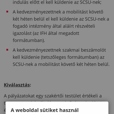
indulás előtt el kell küldenie az SCSU-nek;
A kedvezményezettnek a mobilitást követő
két héten belül el kell küldenie az SCSU-nek a
fogadó intézmény által aláírt részvételi
igazolást (az IFH által megadott
formátumban).
A kedvezményezettnek szakmai beszámolót
kell küldenie (tetszőleges formátumban) az
SCSU-nek a mobilitást követő két héten belül.
Kiválasztás
:
A pályázatokat egy szakértői testület értékeli a
tervezett projekt általános minősége alapján (az
A weboldal sütiket használ
érintett tudományterületek relevanciája, a