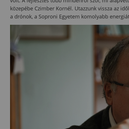
volt. A fejlesztés több mindenről szól, mi alapve
közepébe Czimber Kornél. Utazzunk vissza az id
a drónok, a Soproni Egyetem komolyabb energiát fe