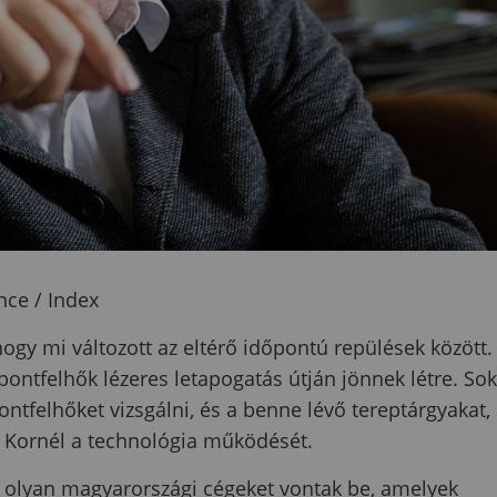
nce / Index
ogy mi változott az eltérő időpontú repülések között.
 pontfelhők lézeres letapogatás útján jönnek létre. Sok
ntfelhőket vizsgálni, és a benne lévő tereptárgyakat,
r Kornél a technológia működését.
, olyan magyarországi cégeket vontak be, amelyek