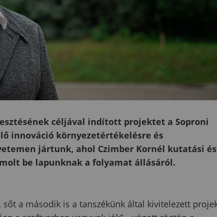
esztésének céljával indított projektet a Soproni
lő innováció környezetértékelésre és
yetemen jártunk, ahol Czimber Kornél kutatási és
molt be lapunknak a folyamat állásáról.
sőt a második is a tanszékünk által kivitelezett proje