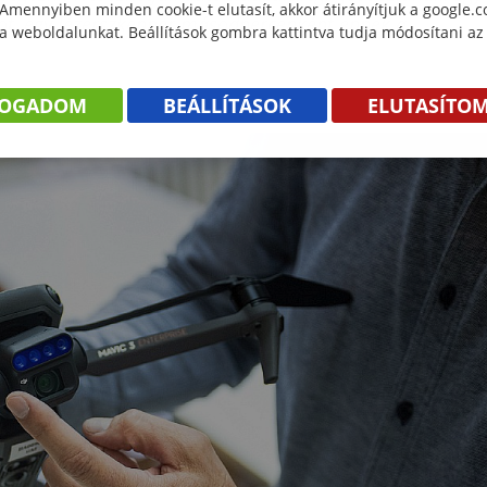
 Amennyiben minden cookie-t elutasít, akkor átirányítjuk a google.
ot, egy lézerszkenner másodpercenként ennek a
 a weboldalunkat. Beállítások gombra kattintva tudja módosítani az
ezetője.
FOGADOM
BEÁLLÍTÁSOK
ELUTASÍTO