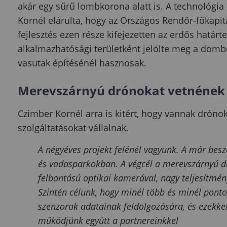
akár egy sűrű lombkorona alatt is. A technológia 
Kornél elárulta, hogy az Országos Rendőr-főkapit
fejlesztés ezen része kifejezetten az erdős határ
alkalmazhatósági területként jelölte meg a domb
vasutak építésénél hasznosak.
Merevszárnyú drónokat vetnének
Czimber Kornél arra is kitért, hogy vannak dróno
szolgáltatásokat vállalnak.
A négyéves projekt felénél vagyunk. A már bes
és vadasparkokban. A végcél a merevszárnyú d
felbontású optikai kamerával, nagy teljesítmén
Szintén célunk, hogy minél több és minél pont
szenzorok adatainak feldolgozására, és ezekkel
működjünk együtt a partnereinkkel