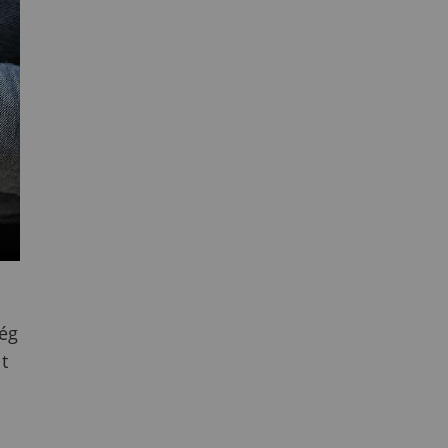
ség
t