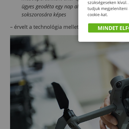
szükségeseken kívül.
ügyes geodéta egy nap alatt megmér ezer pont
tudjuk megjeleníteni
sokszorosára képes
cookie-kat.
– érvelt a technológia mellett a projekt szakmai v
MINDET EL