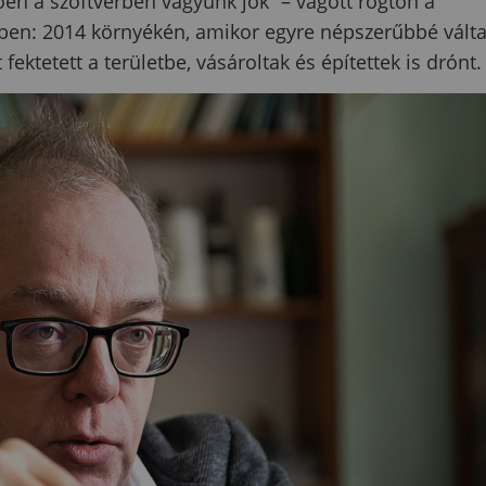
tően a szoftverben vagyunk jók” – vágott rögtön a
őben: 2014 környékén, amikor egyre népszerűbbé vált
ktetett a területbe, vásároltak és építettek is drónt.