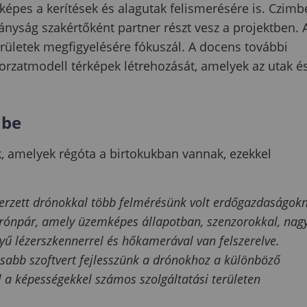
képes a kerítések és alagutak felismerésére is. Czimb
ányság szakértőként partner részt vesz a projektben. 
területek megfigyelésére fókuszál. A docens további
orzatmodell térképek létrehozását, amelyek az utak é
 be
k, amelyek régóta a birtokukban vannak, ezekkel
zerzett drónokkal több felmérésünk volt erdőgazdaságok
rónpár, amely üzemképes állapotban, szenzorokkal, nag
yű lézerszkennerrel és hőkamerával van felszerelve.
osabb szoftvert fejlesszünk a drónokhoz a különböző
 a képességekkel számos szolgáltatási területen