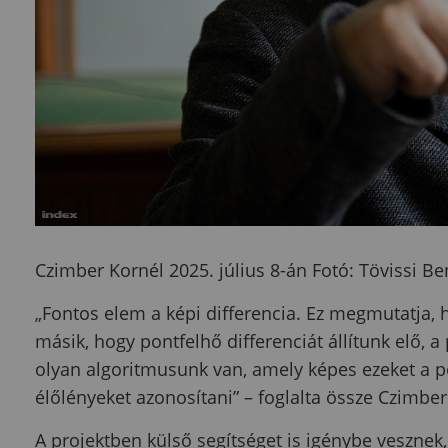
Czimber Kornél 2025. július 8-án
Fotó: Tövissi Be
„Fontos elem a képi differencia. Ez megmutatja, h
másik, hogy pontfelhő differenciát állítunk elő, a
olyan algoritmusunk van, amely képes ezeket a po
élőlényeket azonosítani” – foglalta össze Czimbe
A projektben külső segítséget is igénybe vesznek