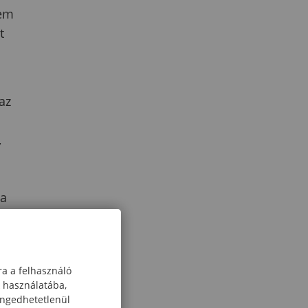
tem
t
az
,
 a
ra a felhasználó
ner
k használatába,
engedhetetlenül