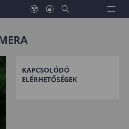
Neptun
Telefonkönyv
belépés
AMERA
KAPCSOLÓDÓ
ELÉRHETŐSÉGEK