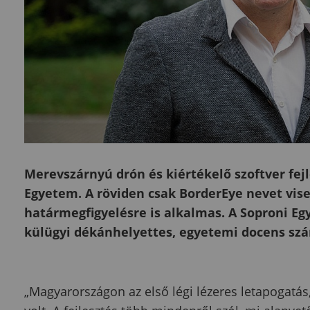
Merevszárnyú drón és kiértékelő szoftver fejl
Egyetem. A röviden csak BorderEye nevet vise
határmegfigyelésre is alkalmas. A Soproni Eg
külügyi dékánhelyettes, egyetemi docens szá
„Magyarországon az első légi lézeres letapogatás, 