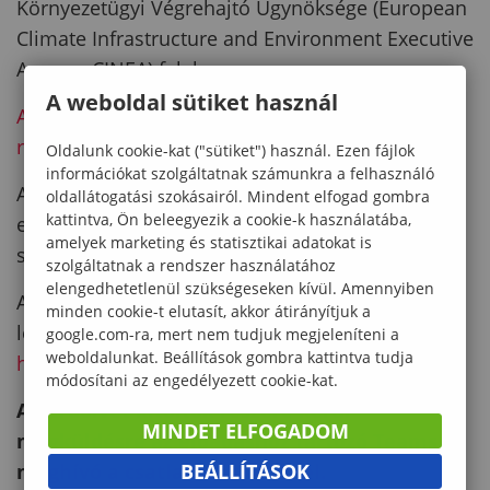
Környezetügyi Végrehajtó Ügynöksége (European
Climate Infrastructure and Environment Executive
Agency, CINEA) felel.
A weboldal sütiket használ
Az ötletversenyre az alábbi linken lehet
regisztrálni.
Oldalunk cookie-kat ("sütiket") használ. Ezen fájlok
információkat szolgáltatnak számunkra a felhasználó
A pályázat kiírója december 2-án egy online
oldallátogatási szokásairól. Mindent elfogad gombra
kattintva, Ön beleegyezik a cookie-k használatába,
előadást fog tartani
16
.00
-18.00 óra
között kerül
amelyek marketing és statisztikai adatokat is
sor.
szolgáltatnak a rendszer használatához
elengedhetetlenül szükségeseken kívül. Amennyiben
Az előadáson való részvételhez az alábbi linken
minden cookie-t elutasít, akkor átirányítjuk a
lehet regisztrálni:
google.com-ra, mert nem tudjuk megjeleníteni a
weboldalunkat. Beállítások gombra kattintva tudja
https://forms.gle/DuL2vzBzmp8uhCCFA
.
módosítani az engedélyezett cookie-kat.
A kérdőívet kitöltők részére kerül
MINDET ELFOGADOM
megküldésre az előadáshoz tartozó Teams
BEÁLLÍTÁSOK
meghívó a csatlakozási linkkel.