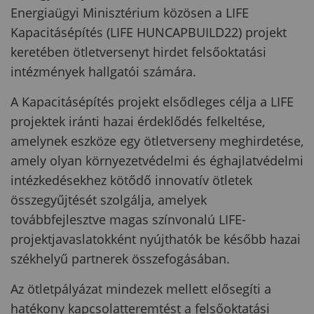
Energiaügyi Minisztérium közösen a LIFE
Kapacitásépítés (LIFE HUNCAPBUILD22) projekt
keretében ötletversenyt hirdet felsőoktatási
intézmények hallgatói számára.
A Kapacitásépítés projekt elsődleges célja a LIFE
projektek iránti hazai érdeklődés felkeltése,
amelynek eszköze egy ötletverseny meghirdetése,
amely olyan környezetvédelmi és éghajlatvédelmi
intézkedésekhez kötődő innovatív ötletek
összegyűjtését szolgálja, amelyek
továbbfejlesztve magas színvonalú LIFE-
projektjavaslatokként nyújthatók be később hazai
székhelyű partnerek összefogásában.
Az ötletpályázat mindezek mellett elősegíti a
hatékony kapcsolatteremtést a felsőoktatási