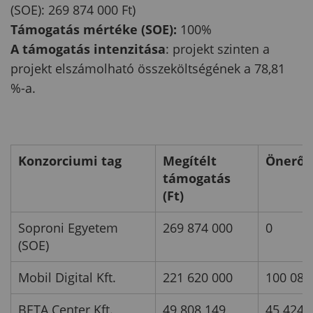
(SOE): 269 874 000 Ft)
Támogatás mértéke (SOE):
100%
A támogatás intenzitása
: projekt szinten a
projekt elszámolható összeköltségének a 78,81
%-a.
Konzorciumi tag
Megítélt
Önerő (
támogatás
(Ft)
Soproni Egyetem
269 874 000
0
(SOE)
Mobil Digital Kft.
221 620 000
100 080
BETA Center Kft.
49 808 149
45 424 