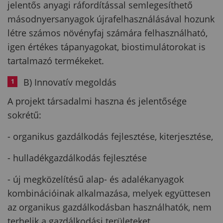
jelentős anyagi ráfordítással semlegesíthető
másodnyersanyagok újrafelhasználásával hozunk
létre számos növényfaj számára felhasználható,
igen értékes tápanyagokat, biostimulátorokat is
tartalmazó termékeket.
B) Innovatív megoldás
A projekt társadalmi haszna és jelentősége
sokrétű:
- organikus gazdálkodás fejlesztése, kiterjesztése,
- hulladékgazdálkodás fejlesztése
- új megközelítésű alap- és adalékanyagok
kombinációinak alkalmazása, melyek együttesen
az organikus gazdálkodásban használhatók, nem
terhelik a gazdálkodási területeket.