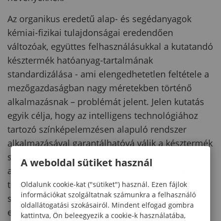
Az organikus eredetű alap- és segédanyagok
kémiai-fizikai tulajdonságai eredendően
változóak, együttes felhasználásukkal a kutatandó
késztermék hatóanyag-tartalmának
standardizálása - ami elengedhetetlen feltétele a
mezőgazdaságban nagy méretekben történő
alkalmazásnak – problémát jelent. Jelen kutatás
egyik célja, hogy az intelligens technológiához
tartozó színképelemzésen alapuló rendszer
alkalmazásával garantálhatóvá válik a késztermék
standardizálása. Ez olyan jellegű innováció,
A weboldal sütiket használ
amellyel jelenleg egyetlen, a piacon fellelhető,
természetes eredetű talajjavító-talajkondicionáló
Oldalunk cookie-kat ("sütiket") használ. Ezen fájlok
információkat szolgáltatnak számunkra a felhasználó
sem rendelkezik. Ezzel elérhetővé válik szerves
oldallátogatási szokásairól. Mindent elfogad gombra
eredetű tápanyagok szabályozott kijuttatása a
kattintva, Ön beleegyezik a cookie-k használatába,