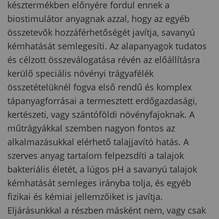
késztermékben előnyére fordul ennek a
biostimulátor anyagnak azzal, hogy az egyéb
összetevők hozzáférhetőségét javítja, savanyú
kémhatását semlegesíti. Az alapanyagok tudatos
és célzott összeválogatása révén az előállításra
kerülő speciális növényi trágyafélék
összetételüknél fogva első rendű és komplex
tápanyagforrásai a termesztett erdőgazdasági,
kertészeti, vagy szántóföldi növényfajoknak. A
műtrágyákkal szemben nagyon fontos az
alkalmazásukkal elérhető talajjavító hatás. A
szerves anyag tartalom felpezsdíti a talajok
bakteriális életét, a lúgos pH a savanyú talajok
kémhatását semleges irányba tolja, és egyéb
fizikai és kémiai jellemzőiket is javítja.
Eljárásunkkal a részben másként nem, vagy csak