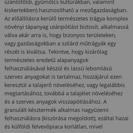
szántóföldi, gyümölcs kultúrákban, valamint
kiskertekben) hasznosítható a mezőgazdaságban.
Az előállításra kerülő természetes trágya komplex
növényi tápanyag utánpótlást biztosít, alkalmassá
válva akár arra is, hogy bizonyos területeken,
vagy gazdaságokban a szilárd műtrágyák egy
részét is kiváltsa. Tekintve, hogy kizárólag
természetes eredetű alapanyagok
felhasználásával készül és lassú lebomlású
szerves anyagokat is tartalmaz, hozzájárul ezen
keresztül a talajerő növeléséhez, vagy legalábbis
megtartásához, továbbá a talajélet növeléséhez
és a szerves anyagok visszapótlásához. A
granulált késztermék alkalmas nagyüzemi
felhasználásra (kiszórása megoldott), ezáltal hazai
és külföldi felvevőpiaca korlátlan, mivel