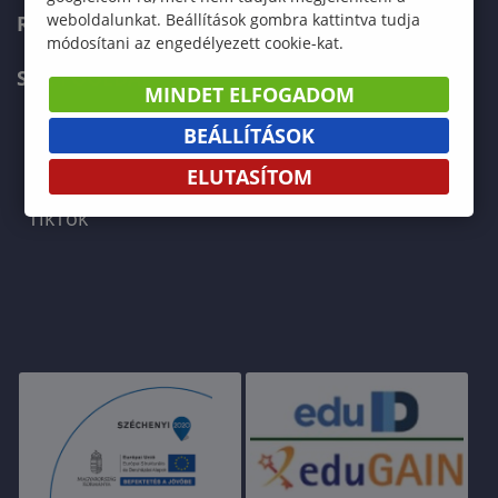
weboldalunkat. Beállítások gombra kattintva tudja
RRF MEGVALÓSÍTÓKNAK
módosítani az engedélyezett cookie-kat.
SOE FŐOLDAL
MINDET ELFOGADOM
BEÁLLÍTÁSOK
Facebook
Instagram
YouTube
LinkedIn
ELUTASÍTOM
TikTok