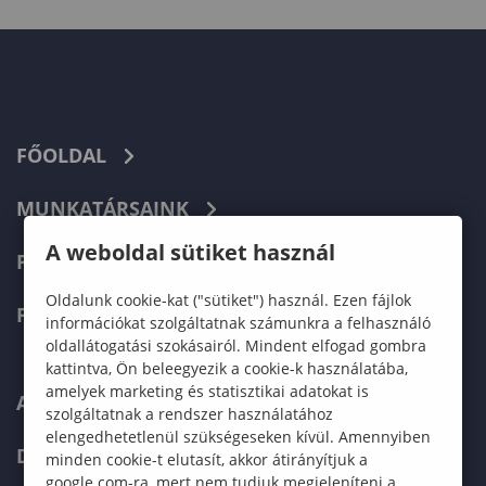
FŐOLDAL
MUNKATÁRSAINK
A weboldal sütiket használ
PROJEKTEK
Oldalunk cookie-kat ("sütiket") használ. Ezen fájlok
PÁLYÁZÓKNAK
információkat szolgáltatnak számunkra a felhasználó
oldallátogatási szokásairól. Mindent elfogad gombra
kattintva, Ön beleegyezik a cookie-k használatába,
amelyek marketing és statisztikai adatokat is
ARCHÍVUM
szolgáltatnak a rendszer használatához
elengedhetetlenül szükségeseken kívül. Amennyiben
DOKUMENTUMOK
minden cookie-t elutasít, akkor átirányítjuk a
google.com-ra, mert nem tudjuk megjeleníteni a