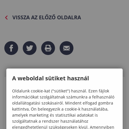
VISSZA AZ ELŐZŐ OLDALRA
A weboldal sütiket használ
KAPCSOLÓDÓ ELÉRHETŐSÉGEK
Oldalunk cookie-kat ("sütiket") használ. Ezen fájlok
információkat szolgáltatnak számunkra a felhasználó
oldallátogatási szokásairól. Mindent elfogad gombra
Dr. Bednárik Éva
kattintva, Ön beleegyezik a cookie-k használatába,
egyetemi docens
amelyek marketing és statisztikai adatokat is
I. em. 105.
szolgáltatnak a rendszer használatához
(+36 99) 518-470
elengedhetetlenül szükségeseken kívül. Amennyiben