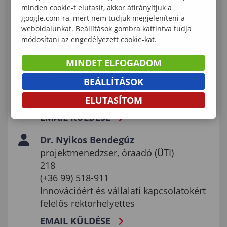
Lámfalussy Sándor
minden cookie-t elutasít, akkor átirányítjuk a
google.com-ra, mert nem tudjuk megjeleníteni a
Közgazdaságtudományi Kar
weboldalunkat. Beállítások gombra kattintva tudja
EMAIL KÜLDÉSE
módosítani az engedélyezett cookie-kat.
Reményi Andrea
MINDET ELFOGADOM
ügyfélkapcsolati referens
BEÁLLÍTÁSOK
Innovációért és vállalati kapcsolatokért
felelős rektorhelyettes
ELUTASÍTOM
EMAIL KÜLDÉSE
Dr. Nyikos Bendegúz
projektmenedzser, óraadó (ÜTI)
218
(+36 99) 518-911
Innovációért és vállalati kapcsolatokért
felelős rektorhelyettes
EMAIL KÜLDÉSE