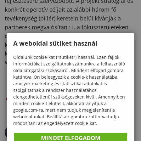
fejlesztésére szerveződött. A projekt stratégiai és
konkrét operatív céljait az alábbi három fő
tevékenység (pillér) keretein belül kívánják a
partnerek megvalósítani: I. a fókuszterületeken
definiált intézmények közötti összefonódó
A weboldal sütiket használ
kutatási sejtek létrehozása, II. Networking Team
kialakítása, III. tematikus International Project
Oldalunk cookie-kat ("sütiket") használ. Ezen fájlok
Week (IPW) rendezvények szervezése.
információkat szolgáltatnak számunkra a felhasználó
oldallátogatási szokásairól. Mindent elfogad gombra
kattintva, Ön beleegyezik a cookie-k használatába,
amelyek marketing és statisztikai adatokat is
szolgáltatnak a rendszer használatához
elengedhetetlenül szükségeseken kívül. Amennyiben
VISSZA AZ ELŐZŐ OLDALRA
minden cookie-t elutasít, akkor átirányítjuk a
google.com-ra, mert nem tudjuk megjeleníteni a
weboldalunkat. Beállítások gombra kattintva tudja
módosítani az engedélyezett cookie-kat.
MINDET ELFOGADOM