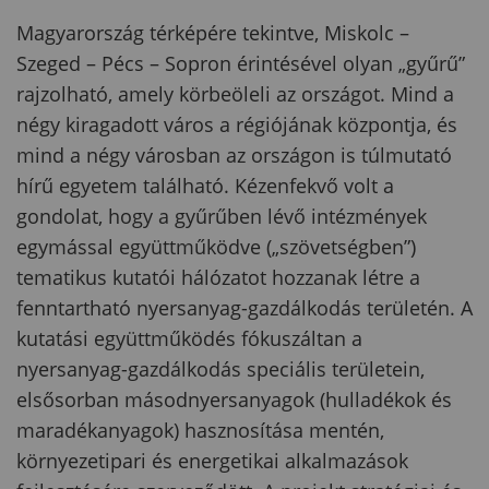
Magyarország térképére tekintve, Miskolc –
Szeged – Pécs – Sopron érintésével olyan „gyűrű”
rajzolható, amely körbeöleli az országot. Mind a
négy kiragadott város a régiójának központja, és
mind a négy városban az országon is túlmutató
hírű egyetem található. Kézenfekvő volt a
gondolat, hogy a gyűrűben lévő intézmények
egymással együttműködve („szövetségben”)
tematikus kutatói hálózatot hozzanak létre a
fenntartható nyersanyag-gazdálkodás területén. A
kutatási együttműködés fókuszáltan a
nyersanyag-gazdálkodás speciális területein,
elsősorban másodnyersanyagok (hulladékok és
maradékanyagok) hasznosítása mentén,
környezetipari és energetikai alkalmazások