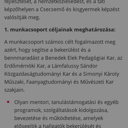
fejlesztését, a nemzetköziesedést, és a tati
képzőhelyen a Csecsemő és kisgyermek képzést
valósítják meg.
1. munkacsoport céljainak meghatározása:
A munkacsoport számos célt fogalmazott meg
azért, hogy segítse a bekerülést és a
bennmaradást a Benedek Elek Pedagógiai Kar, az
Erdőmérnöki Kar, a Lámfalussy Sándor
Közgazdaságtudományi Kar és a Simonyi Károly
Műszaki, Faanyagtudományi és Művészeti Kar
szakjain.
Olyan mentori, tanulástámogatási és egyéb
programok, szolgáltatások kidolgozása,
bevezetése és működtetése, amelyek
elősegítik a hallgatók bekerülését és