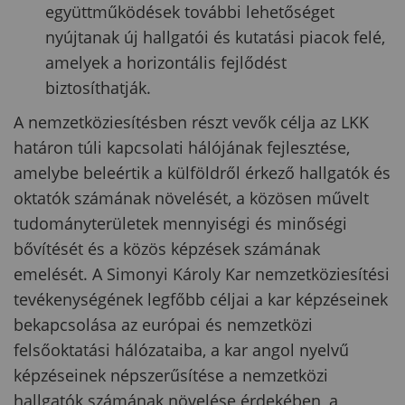
együttműködések további lehetőséget
nyújtanak új hallgatói és kutatási piacok felé,
amelyek a horizontális fejlődést
biztosíthatják.
A nemzetköziesítésben részt vevők célja az LKK
határon túli kapcsolati hálójának fejlesztése,
amelybe beleértik a külföldről érkező hallgatók és
oktatók számának növelését, a közösen művelt
tudományterületek mennyiségi és minőségi
bővítését és a közös képzések számának
emelését. A Simonyi Károly Kar nemzetköziesítési
tevékenységének legfőbb céljai a kar képzéseinek
bekapcsolása az európai és nemzetközi
felsőoktatási hálózataiba, a kar angol nyelvű
képzéseinek népszerűsítése a nemzetközi
hallgatók számának növelése érdekében, a