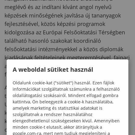
meglévő és az indítani kívánt angol nyelvű
képzések minőségének javítása új tananyagok
fejlesztésével, közös képzési programok
kidolgozása az Európai Felsőoktatási Térségben
található hasonló szakokat koordináló
felsőoktatási intézményekkel a közös diplomák
kiadásának feltételeinek megteremtésével, faipari
alap- és mesterszakok kialakítása határon túli
A weboldal sütiket használ
felsőoktatási intézménnyel.
Oldalunk cookie-kat ("sütiket") használ. Ezen fájlok
A Benedek Elek Pedagógiai Kar nemzetköziesítési
információkat szolgáltatnak számunkra a felhasználó
tevékenységének alapvető célja az Európai
oldallátogatási szokásairól. Mindent elfogad gombra
kattintva, Ön beleegyezik a cookie-k használatába,
Uniós/EGT és Kárpát-medencei meglévő
amelyek marketing és statisztikai adatokat is
kapcsolatok megerősítése, új kapcsolatok
szolgáltatnak a rendszer használatához
kialakítása. Lehetővé kívánjuk tenni, hogy a BPK
elengedhetetlenül szükségeseken kívül. Amennyiben
minden cookie-t elutasít, akkor átirányítjuk a
oktatói és hallgatói megismerhessék a
google.com-ra, mert nem tudjuk megjeleníteni a