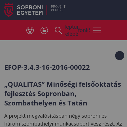
Neptun
Telefonkönyv
belépés
EFOP-3.4.3-16-2016-00022
„QUALITAS” Minőségi felsőoktatás
fejlesztés Sopronban,
Szombathelyen és Tatán
A projekt megvalósításban négy soproni és
három szombathelyi munkacsoport vesz részt. Az