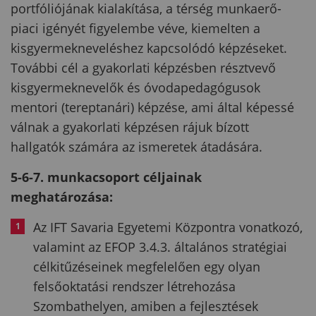
portfóliójának kialakítása, a térség munkaerő-
piaci igényét figyelembe véve, kiemelten a
kisgyermekneveléshez kapcsolódó képzéseket.
További cél a gyakorlati képzésben résztvevő
kisgyermeknevelők és óvodapedagógusok
mentori (tereptanári) képzése, ami által képessé
válnak a gyakorlati képzésen rájuk bízott
hallgatók számára az ismeretek átadására.
5-6-7. munkacsoport céljainak
meghatározása:
Az IFT Savaria Egyetemi Központra vonatkozó,
valamint az EFOP 3.4.3. általános stratégiai
célkitűzéseinek megfelelően egy olyan
felsőoktatási rendszer létrehozása
Szombathelyen, amiben a fejlesztések