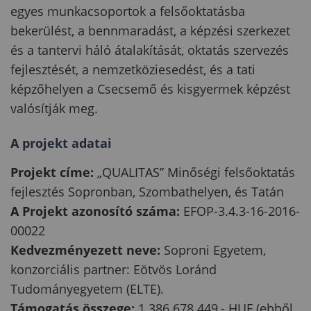
egyes munkacsoportok a felsőoktatásba
bekerülést, a bennmaradást, a képzési szerkezet
és a tantervi háló átalakítását, oktatás szervezés
fejlesztését, a nemzetköziesedést, és a tati
képzőhelyen a Csecsemő és kisgyermek képzést
valósítják meg.
A projekt adatai
Projekt címe:
„QUALITAS” Minőségi felsőoktatás
fejlesztés Sopronban, Szombathelyen, és Tatán
A Projekt azonosító száma:
EFOP-3.4.3-16-2016-
00022
Kedvezményezett neve:
Soproni Egyetem,
konzorciális partner: Eötvös Loránd
Tudományegyetem (ELTE).
Támogatás összege:
1 386 678 449,- HUF (ebből