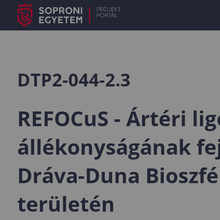
DTP2-044-2.3
REFOCuS - Ártéri li
állékonyságának fej
Dráva-Duna Bioszf
területén