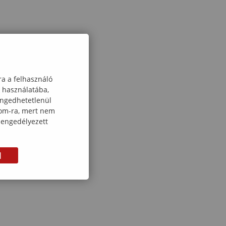
ó
ra a felhasználó
k használatába,
engedhetetlenül
com-ra, mert nem
 engedélyezett
M