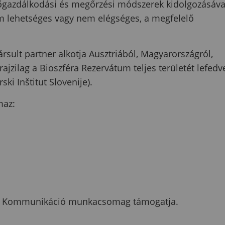
dőgazdálkodási és megőrzési módszerek kidolgozásáva
em lehetséges vagy nem elégséges, a megfelelő
rsult partner alkotja Ausztriából, Magyarországról,
ajzilag a Bioszféra Rezervátum teljes területét lefedv
ki Inštitut Slovenije).
maz:
 a Kommunikáció munkacsomag támogatja.