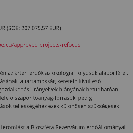
R (SOE: 207 075,57 EUR)
be.eu/approved-projects/refocus
 az ártéri erdők az ökológiai folyosók alappillérei.
sának, a tartamosság keretein kívül eső
t gazdálkodási irányelvek hiányának betudhatóan
elelő szaporítóanyag-források, pedig
ások teljességéhez ezek különösen szükségesek
 leromlást a Bioszféra Rezervátum erdőállományai