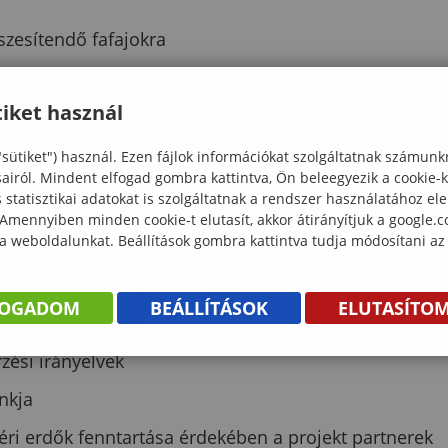
szesítendő fafajokra
lemzése
iket használ
ikönyve
eti információs rendszerek és az erdővédelmi határoz
"sütiket") használ. Ezen fájlok információkat szolgáltatnak számunk
sairól. Mindent elfogad gombra kattintva, Ön beleegyezik a cookie-
statisztikai adatokat is szolgáltatnak a rendszer használatához el
ri ligeterdők 7 meghatározó fafajára a bioszféra-
 Amennyiben minden cookie-t elutasít, akkor átirányítjuk a google.
 a weboldalunkat. Beállítások gombra kattintva tudja módosítani az
ekhez kapcsolt szaporítóanyag-adatbázisa
FOGADOM
BEÁLLÍTÁSOK
ELUTASÍTO
kedelmi ajánlások
zési irányelvek
nkja
éri erdők fenntartása érdekében a projekt partnerek