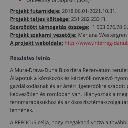
University of Sopron (SOE)
Projekt futamideje:
2018.06.01-2021.10.31.
Projekt teljes költsége:
231 282 233 Ft
Szerződött támogatás összege:
1 503 076,78 EU
Projekt szakami vezetője:
Marjana Westergren
A projekt weboldala:
http://www.interreg-danu
Részletes leírás
A Mura-Dráva-Duna Bioszféra Rezervátum területén
Állapotuk a kórokozók és kártevők növekvő nyomá
gazdálkodásnak és az ártéri ligeterdőkre szabot
kedvezőtlen és romlóban van. Hiányoznak a megf
fennmaradásukhoz és az ökoszisztéma-szolgáltat
lennének.
A REFOCuS célja, hogy megakadályozza a további