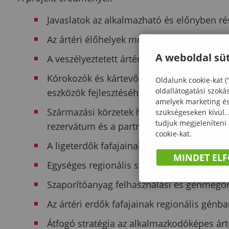
Javaslatok az alkalmazható és előnyben ré
Az ártéri élőhelyek mozaikjának térbeli e
A weboldal süt
A veszélyeztetett ártéri erdők kezelési kéz
Kórokozók és kártevők listázása az erdész
Oldalunk cookie-kat (
oldallátogatási szoká
eszközök fejlesztéséhez
amelyek marketing és 
Származási körzetek harmonizálása az árté
szükségeseken kívül.
tudjuk megjeleníteni
rezervátum és a partnerországok számára
cookie-kat.
A ligeterdők fafajainak származási körzet
MINDET EL
Egységes regionális szaporítóanyag-keres
Szaporítóanyag felhasználási és génmegőr
Az ártéri erdők fafajainak regionális génba
Átfogó stratégia az alkalmazkodóképes árt