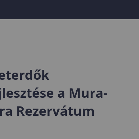
geterdők
lesztése a Mura-
éra Rezervátum