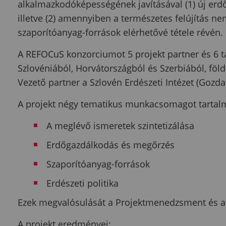
alkalmazkodóképességének javításával (1) új er
illetve (2) amennyiben a természetes felújítás n
szaporítóanyag-források elérhetővé tétele révén.
A REFOCuS konzorciumot 5 projekt partner és 6 tá
Szlovéniából, Horvátországból és Szerbiából, földr
Vezető partner a Szlovén Erdészeti Intézet (Gozdars
A projekt négy tematikus munkacsomagot tartal
A meglévő ismeretek szintetizálása
Erdőgazdálkodás és megőrzés
Szaporítóanyag-források
Erdészeti politika
Ezek megvalósulását a Projektmenedzsment és
A projekt eredményei: