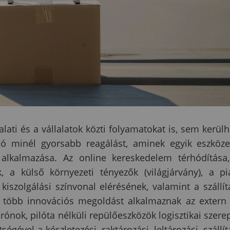
alati és a vállalatok közti folyamatokat is, sem kerülh
aló minél gyorsabb reagálást, aminek egyik eszköz
alkalmazása. Az online kereskedelem térhódítása
, a külső környezeti tényezők (világjárvány), a pi
iszolgálási színvonal elérésének, valamint a szállít
e több innovációs megoldást alkalmaznak az extern
rónok, pilóta nélküli repülőeszközök logisztikai szere
égével a készletezési, raktározási, leltározási, szállít