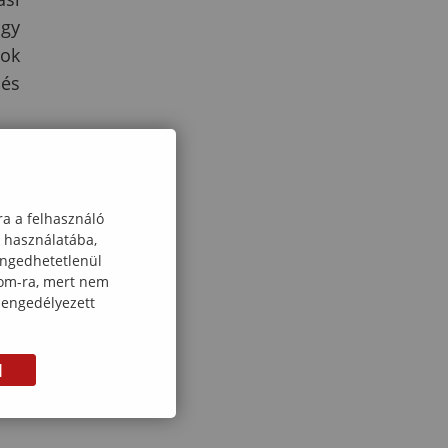
agy
tok
 és
ra a felhasználó
ató
k használatába,
engedhetetlenül
 és
com-ra, mert nem
392
 engedélyezett
M