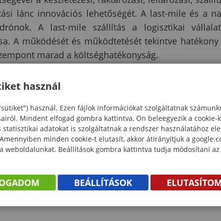
ási lánc innovációs lehetőségét. A last-mile és a n
rónok. A last-mile szállítás a logisztikai vállala
ása. A működését és működtetését tekintve hatékony
szempont marad a költséghatékonyság.
(2023)
iket használ
d/eprint/2937
"sütiket") használ. Ezen fájlok információkat szolgáltatnak számunk
rk.) A mesterséges intelligencia szerepe a fenntarth
sairól. Mindent elfogad gombra kattintva, Ön beleegyezik a cookie-
statisztikai adatokat is szolgáltatnak a rendszer használatához el
YI NAPOK pénzügyi, adózási és számviteli szakmai
 Amennyiben minden cookie-t elutasít, akkor átirányítjuk a google.
ron, Magyarország : Soproni Egyetem Kiadó (2023) 
 a weboldalunkat. Beállítások gombra kattintva tudja módosítani az
FOGADOM
BEÁLLÍTÁSOK
ELUTASÍTO