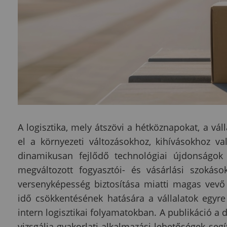
A logisztika, mely átszövi a hétköznapokat, a váll
el a környezeti változásokhoz, kihívásokhoz v
dinamikusan fejlődő technológiai újdonságok 
megváltozott fogyasztói- és vásárlási szokások
versenyképesség biztosítása miatti magas vevő k
idő csökkentésének hatására a vállalatok egyr
intern logisztikai folyamatokban. A publikáció a d
vizsgálja gyakorlati alkalmazási lehetőségek segíts