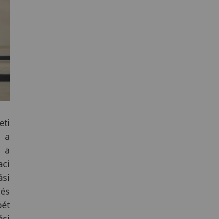
eti
e a
, a
aci
ási
 és
pét
ási