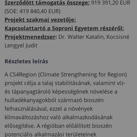
Szerződött támogatás összege:
919 391,20 EUR
(SOE: 419 840,40 EUR)
Projekt szakmai vezetője:
Kapcsolattartó a Soproni Egyetem részéről:
Projektmenedzser
:
Dr. Walter Katalin, Kocsisné
Lengyel Judit
Részletes leírás
A CS4Region (Climate Strengthening for Region)
projekt célja a talaj stabilitásának, valamint víz-
és tápanyagtároló képességének növelése a
hulladékanyagokból származó bioszén
felhasználásával, ezzel a növények
klímaváltozáshoz való alkalmazkodásának
elősegítése. A régióban előállított bioszén
potenciális alkalmazási területeinek