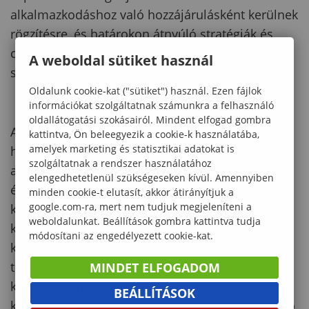
alkalmazkodáshoz való hozzájárulásként kerülnek
rögzítésre, és határokon átnyúló stratégiák és
cselekvési tervek születnek a programrégió
A weboldal sütiket használ
számára.
Oldalunk cookie-kat ("sütiket") használ. Ezen fájlok
információkat szolgáltatnak számunkra a felhasználó
oldallátogatási szokásairól. Mindent elfogad gombra
A projekten belül tudományos kutatás és know-
kattintva, Ön beleegyezik a cookie-k használatába,
amelyek marketing és statisztikai adatokat is
how transzfer valósul meg a Soproni Egyetem és
szolgáltatnak a rendszer használatához
a Forschung Burgenland között az
elengedhetetlenül szükségeseken kívül. Amennyiben
éghajlatváltozáshoz való alkalmazkodás, a
minden cookie-t elutasít, akkor átirányítjuk a
google.com-ra, mert nem tudjuk megjeleníteni a
körforgásos gazdaság, a károsanyag
weboldalunkat. Beállítások gombra kattintva tudja
kibocsátáscsökkentés és a tájvédelmi területek
módosítani az engedélyezett cookie-kat.
kezelése, valamint a mező- és erdőgazdálkodás
területén. A stratégiai projektpartnerekkel
MINDET ELFOGADOM
közösen létrehozunk egy klímaváltozási
BEÁLLÍTÁSOK
kutatóhálózat, amely hosszú távú és fenntartható