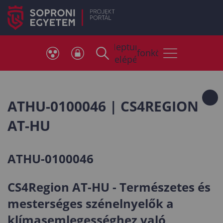
Neptun
Telefonkönyv
belépés
ATHU-0100046 | CS4REGION
AT-HU
ATHU-0100046
CS4Region AT-HU - Természetes és
mesterséges szénelnyelők a
klímasemlegességhez való