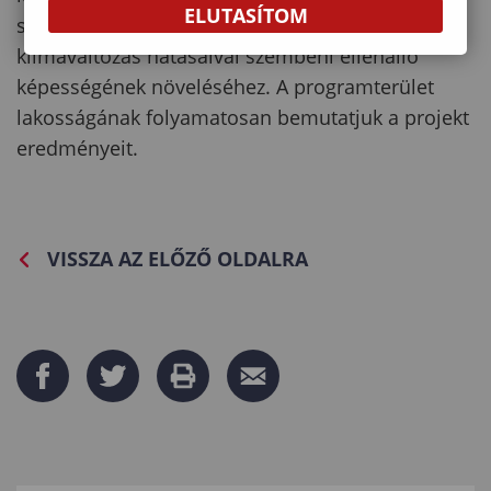
ELUTASÍTOM
segítséget kíván nyújtani a programrégió
klímaváltozás hatásaival szembeni ellenálló
képességének növeléséhez. A programterület
lakosságának folyamatosan bemutatjuk a projekt
eredményeit.
VISSZA AZ ELŐZŐ OLDALRA