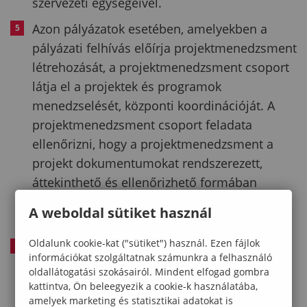
szervezeti egységeivel.
Azon pályázatok esetében, amelyekben a
pályázati felhívás előírja projektmenedzsment
létrehozását, a projektmenedzsment csoport
látja el a projektek és programok
menedzselését, központi koordinációját. A
projektmenedzsment csoport feladata
ellenőrizni, hogy a projektmenedzsment a
projekt dokumentumokat rendszerezett,
áttekinthető és ellenőrizhető formában
nyilvántartja, megőrzi, jellemzően a
A weboldal sütiket használ
fenntartási időszak végig.
Oldalunk cookie-kat ("sütiket") használ. Ezen fájlok
A projektmenedzsment csoport végzi a
információkat szolgáltatnak számunkra a felhasználó
fejlesztési projektek fenntartási
oldallátogatási szokásairól. Mindent elfogad gombra
tevékenységének koordinációját, segítséget
kattintva, Ön beleegyezik a cookie-k használatába,
amelyek marketing és statisztikai adatokat is
nyújt a projektmenedzsernek és a szakmai