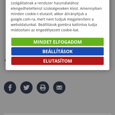
szolgáltatnak a rendszer használatához
vezetőnek a fenntartási kötelezettségek
elengedhetetlenül szükségeseken kívül. Amennyiben
teljesítésében, dokumentálásában.
minden cookie-t elutasít, akkor átirányítjuk a
google.com-ra, mert nem tudjuk megjeleníteni a
weboldalunkat. Beállítások gombra kattintva tudja
módosítani az engedélyezett cookie-kat.
MINDET ELFOGADOM
BEÁLLÍTÁSOK
VISSZA AZ ELŐZŐ OLDALRA
ELUTASÍTOM