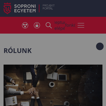
Neptun
Telefonkönyv
belépés
RÓLUNK