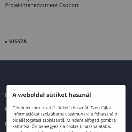
Projektmenedzsment Csoport
« VISSZA
A weboldal sütiket használ
FŐOLDAL
Oldalunk cookie-kat ("sütiket") használ. Ezen fájlok
MUNKATÁRSAINK
információkat szolgáltatnak számunkra a felhasználó
oldallátogatási szokásairól. Mindent elfogad gombra
PROJEKTEK
kattintva, Ön beleegyezik a cookie-k használatába,