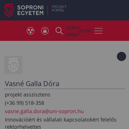
Neptun
Telefonkönyv
belépés
Vasné Galla Dóra
projekt asszisztens
(+36 99) 518-358
vasne.galla.dora@uni-sopron.hu
Innovációért és vállalati kapcsolatokért felelős
rektorhelyettes