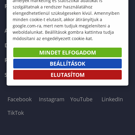
amelyek marketing és statisztikai adatokat is
PÁLYÁZÓKNAK
szolgáltatnak a rendszer használatához
elengedhetetlenül szükségeseken kívül. Amennyiben
minden cookie-t elutasít, akkor átirányítjuk a
google.com-ra, mert nem tudjuk megjeleníteni a
ARCHÍVUM
weboldalunkat. Beállítások gombra kattintva tudja
módosítani az engedélyezett cookie-kat.
DOKUMENTUMOK
MINDET ELFOGADOM
RRF MEGVALÓSÍTÓKNAK
BEÁLLÍTÁSOK
SOE FŐOLDAL
ELUTASÍTOM
Facebook
Instagram
YouTube
LinkedIn
TikTok