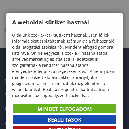
A weboldal sütiket használ
« VISSZA
Oldalunk cookie-kat ("sütiket") használ. Ezen fájlok
információkat szolgáltatnak számunkra a felhasználó
oldallátogatási szokásairól. Mindent elfogad gombra
kattintva, Ön beleegyezik a cookie-k használatába,
amelyek marketing és statisztikai adatokat is
szolgáltatnak a rendszer használatához
elengedhetetlenül szükségeseken kívül. Amennyiben
minden cookie-t elutasít, akkor átirányítjuk a
FŐOLDAL
google.com-ra, mert nem tudjuk megjeleníteni a
weboldalunkat. Beállítások gombra kattintva tudja
MUNKATÁRSAINK
módosítani az engedélyezett cookie-kat.
MINDET ELFOGADOM
PROJEKTEK
BEÁLLÍTÁSOK
PÁLYÁZÓKNAK