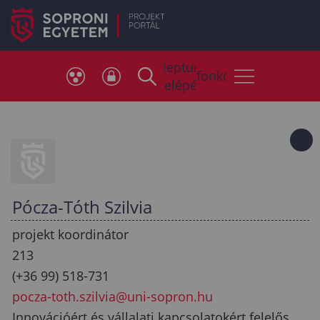
Neptun
Telefonkönyv
belépés
Pócza-Tóth Szilvia
projekt koordinátor
213
(+36 99) 518-731
pocza-toth.szilvia@uni-sopron.hu
Innovációért és vállalati kapcsolatokért felelős