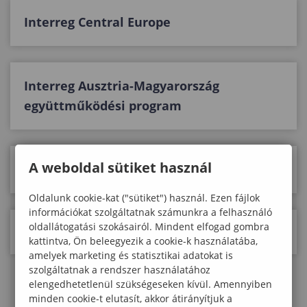
Interreg Central Europe
Interreg Ausztria-Magyarország
együttműködési program
A weboldal sütiket használ
Interreg Magyarország–Szlovákia
Oldalunk cookie-kat ("sütiket") használ. Ezen fájlok
információkat szolgáltatnak számunkra a felhasználó
oldallátogatási szokásairól. Mindent elfogad gombra
European Research Council (ERC)
kattintva, Ön beleegyezik a cookie-k használatába,
amelyek marketing és statisztikai adatokat is
szolgáltatnak a rendszer használatához
elengedhetetlenül szükségeseken kívül. Amennyiben
minden cookie-t elutasít, akkor átirányítjuk a