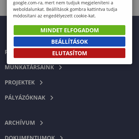
google.com-ra, mert nem tudjuk megjeleníteni a
weboldalunkat. Beállítások gombra kattintva tudja
módosítani az engedélyezett cookie-kat.
MINDET ELFOGADOM
BEÁLLÍTÁSOK
FŐOLDAL
ELUTASÍTOM
MUNKATÁRSAINK
PROJEKTEK
PÁLYÁZÓKNAK
ARCHÍVUM
DOKUMENTUMOK