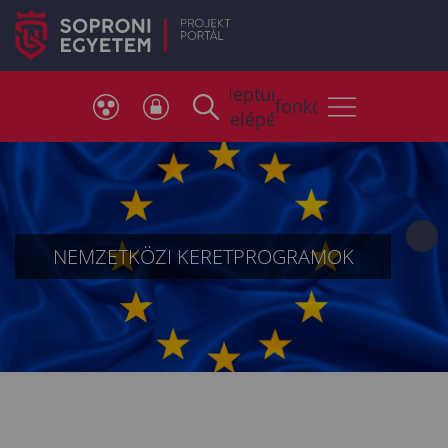
Neptun
Telefonkönyv
belépés
NEMZETKÖZI KERETPROGRAMOK